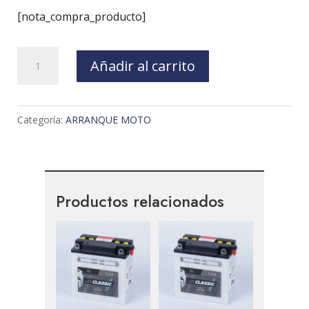
[nota_compra_producto]
BATERIA
Añadir al carrito
MOTO
DYNAVOLT
DT12B-
Categoría:
ARRANQUE MOTO
4
cantidad
Productos relacionados