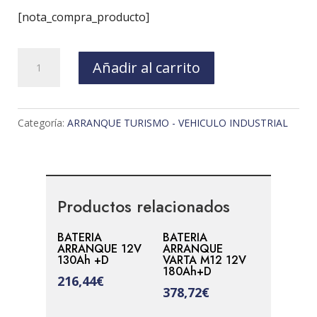
[nota_compra_producto]
BATERIA
Añadir al carrito
ARRANQUE
VARTA
D24
Categoría:
ARRANQUE TURISMO - VEHICULO INDUSTRIAL
12V
60Ah+D
cantidad
Productos relacionados
BATERIA
BATERIA
ARRANQUE 12V
ARRANQUE
130Ah +D
VARTA M12 12V
180Ah+D
216,44
€
378,72
€