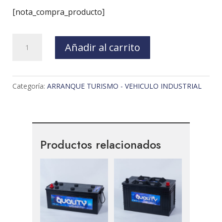
[nota_compra_producto]
BATERIA
Añadir al carrito
ARRANQUE
12V
60Ah
Categoría:
ARRANQUE TURISMO - VEHICULO INDUSTRIAL
START
STOP
AGM
cantidad
Productos relacionados