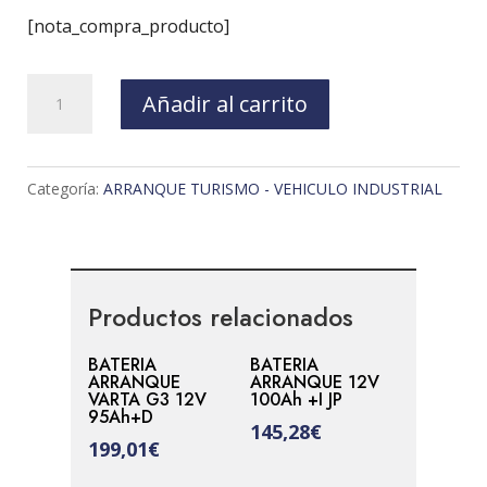
[nota_compra_producto]
BATERIA
Añadir al carrito
ARRANQUE
12V
60Ah
Categoría:
ARRANQUE TURISMO - VEHICULO INDUSTRIAL
+D
JP
EFB
cantidad
Productos relacionados
BATERIA
BATERIA
ARRANQUE
ARRANQUE 12V
VARTA G3 12V
100Ah +I JP
95Ah+D
145,28
€
199,01
€