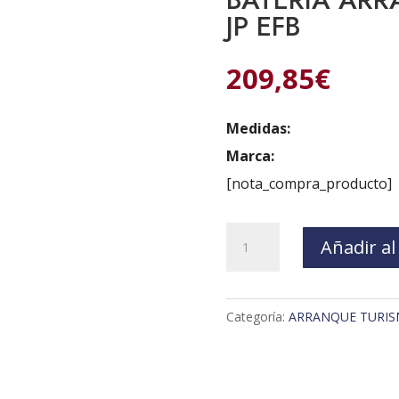
JP EFB
209,85
€
Medidas:
Marca:
[nota_compra_producto]
BATERIA
Añadir al
ARRANQUE
12V
100Ah
Categoría:
ARRANQUE TURISM
+D
JP
EFB