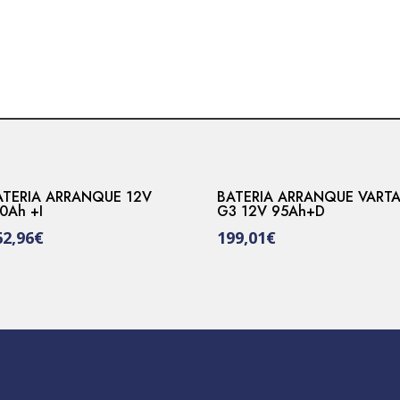
cantidad
ATERIA ARRANQUE 12V
BATERIA ARRANQUE VART
0Ah +I
G3 12V 95Ah+D
62,96
€
199,01
€